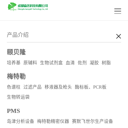
产品介绍
颐贝隆
培养基
原辅料
生物试剂盒
血清
佐剂
凝胶
树脂
梅特勒
色谱柱
过滤产品
移液器及枪头
酶标板、PCR板
生物转运袋
PMS
岛津分析设备
梅特勒精密仪器
赛默飞世尔生产设备