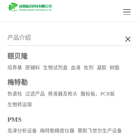
产品介绍
颐贝隆
培养基
原辅料
生物试剂盒
血清
佐剂
凝胶
树脂
梅特勒
色谱柱
过滤产品
移液器及枪头
酶标板、PCR板
生物转运袋
PMS
岛津分析设备
梅特勒精密仪器
赛默飞世尔生产设备